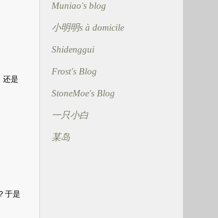
Muniao's blog
小明明s à domicile
Shidenggui
Frost's Blog
StoneMoe's Blog
一只小白
某岛