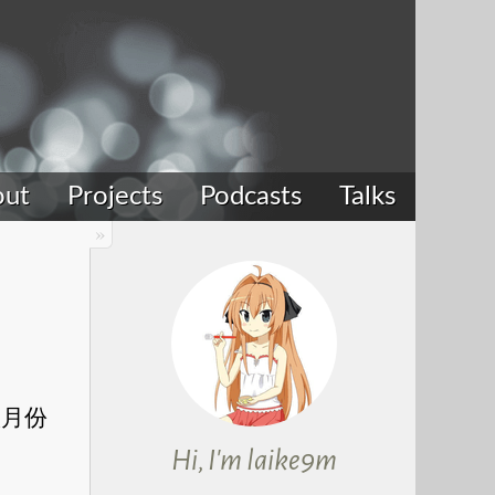
out
Projects
Podcasts
Talks
八月份
Hi, I'm laike9m