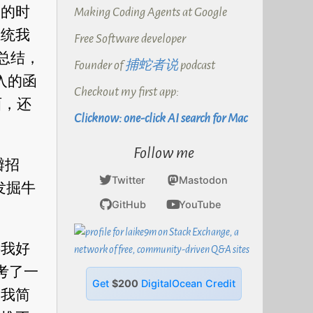
定的时
Making Coding Agents at Google
系统我
Free Software developer
些总结，
Founder of
捕蛇者说
podcast
入的函
Checkout my first app:
西，还
Clicknow: one-click AI search for Mac
Follow me
瓣招
Twitter
Mastodon
发掘牛
GitHub
YouTube
要我好
考了一
Get
$200
DigitalOcean Credit
！我简