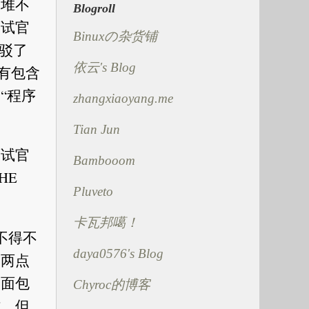
一堆不
Blogroll
面试官
Binuxの杂货铺
反驳了
依云's Blog
有包含
“程序
zhangxiaoyang.me
Tian Jun
面试官
Bambooom
HE
Pluveto
卡瓦邦噶！
都不得不
daya0576's Blog
，两点
个面包
Chyroc的博客
难，但