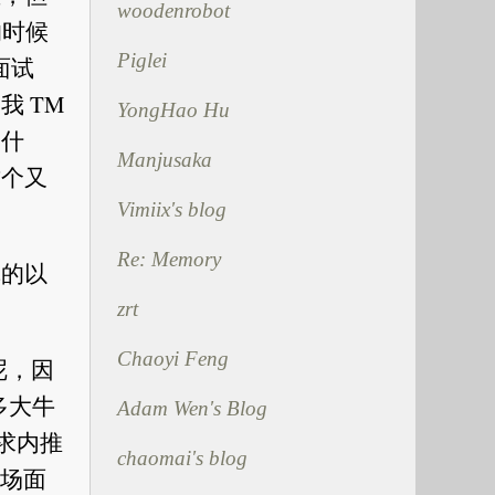
woodenrobot
的时候
Piglei
面试
 TM
YongHao Hu
出什
Manjusaka
这个又
Vimiix's blog
Re: Memory
真的以
zrt
Chaoyi Feng
呢，因
好多大牛
Adam Wen's Blog
要求内推
chaomai's blog
现场面