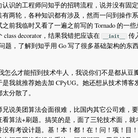
向认识的工程师问知乎的招聘流程，说并没有固
共有两轮，各种知识都有涉及，然而一问到操作
前我临时又看了一遍之前写的 Tornado 的一
ss decorator，结果我错把应该在
传
__init__
问题，了解到知乎用 Go 写了很多基础架构的东
她问我怎么才能招到技术牛人，我说你们不是都从豆
是我就推荐她去加 CPyUG。她还想从技术博客
都太分散了。
师兄说美团算法会面很难，比国内其它公司难，
狂看算法+刷题。搞笑的是，面了三轮技术面，就
并没有考设计题。基！本！都！在！问！项！目