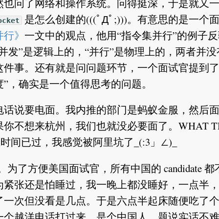
然也问了网络和操作系统。问得挺深，于是就又
是怎么创建的(((ﾟДﾟ;)))。有意思的是一个
ocket
并行》
一文中的观点，他用“指令集并行”的例子
并发”是逻辑上的，“并行”是物理上的，两者并没
这件事。还有就是问问题环节，一个面试官提到了
度”，确实是一个值得思考的问题。
电话说要电面。我内推的部门是蚂蚁金服，然后
你不想来杭州，我们也就没必要面了。WHAT T
间已过，我感觉被阿里坑了_(:3」∠)_
。为了方便美国面试官，所有中国的 candidate 
为紧张还是怕睡过，我一晚上都没睡好，一点半
了一次但没看是几点。于是六点半起床随便吃了
一个越洋电话打过来，是个中国人。题说实话不