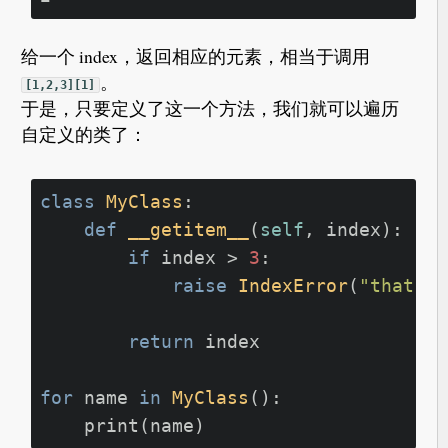
给一个 index，返回相应的元素，相当于调用
。
[1,2,3][1]
于是，只要定义了这一个方法，我们就可以遍历
自定义的类了：
class
MyClass
:

def
__getitem__
(
self
, index
):

if
 index > 
3
:

raise
IndexError
(
"that's 
return
 index

for
 name 
in
MyClass
():
