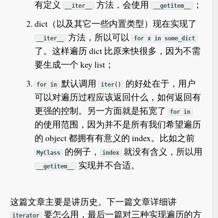
有定义
方法，会使用
；
__iter__
__getitem__
dict（以及其它一些内置类型）现在实现了
方法，所以可以
__iter__
for x in some_dict
了。这样遍历 dict 比原来快很多，因为不需
要生成一个 key list；
默认调用
的好处在于，用户
for in
iter()
可以对遍历过程应该返回什么，如何返回有
更强的控制。另一方面就是拓宽了
for in
的使用范围，因为并不是所有我们希望遍历
的 object 都拥有有意义的 index。比如之前
的例子，
就没有含义，所以用
MyClass
index
实现并不合适。
__getitem__
这篇文章主要是讲历史。下一篇文章详细讲
要怎么用，最后一篇对三种实现遍历的方
iterator