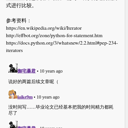
式进行比较。
参考资料：
https://en.wikipedia.org/wiki/Iterator
http://effbot.org/zone/python-for-statement.htm
https://docs.python.org/3/whatsnew/2.2.html#pep-234-
iterators