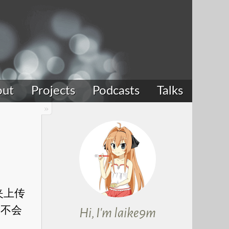
out
Projects
Podcasts
Talks
夹上传
又不会
Hi, I'm laike9m