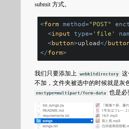
submit 方式。
<
form
method
=
"POST"
enc
<
input
type
=
'file'
na
<
button
>
upload
</
butto
</
form
>
我们只要添加上
这
webkitdirectory
不加，文件夹被选中的时候就是灰色
也是必
enctype=multipart/form-data