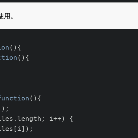
的使用。
ion
(
){

ction
(
){

function
(
){

();

iles.
length
; i++) {

iles[i]);
