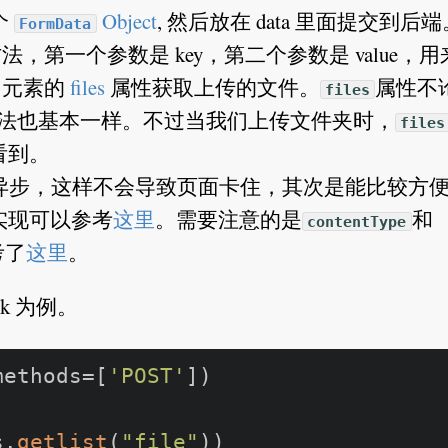
个
Object
, 然后放在 data 里面提交到后端
FormData
法，第一个参数是 key，第二个参数是 value，
t 元素的
files
属性获取上传的文件。
属性不
files
法也基本一样。不过当我们上传文件夹时，
files
看到。
先是异步，这样不会导致页面卡住，其次是能比较方
实现可以参考
这里
。需要注意的是
和
contentType
考了
这里
。
k 为例。
methods=[
'POST'
])

s.
getlist
(
"file"
))
