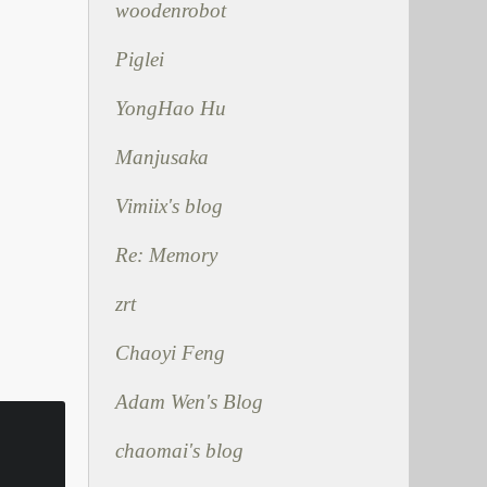
woodenrobot
Piglei
YongHao Hu
Manjusaka
Vimiix's blog
Re: Memory
zrt
Chaoyi Feng
Adam Wen's Blog
chaomai's blog