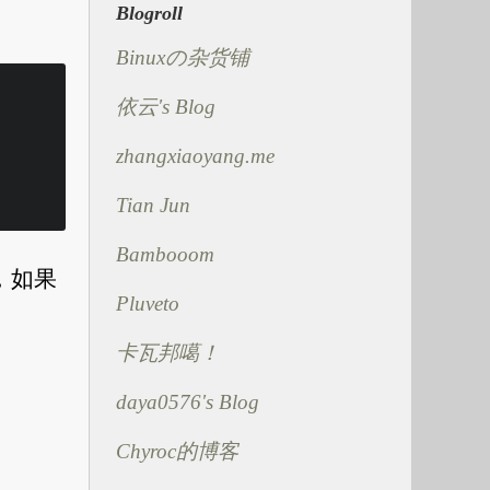
Blogroll
Binuxの杂货铺
依云's Blog
zhangxiaoyang.me
Tian Jun
Bambooom
，如果
Pluveto
卡瓦邦噶！
daya0576's Blog
Chyroc的博客