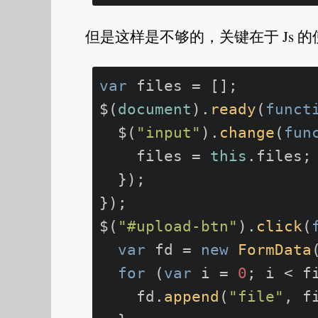
但是这样是不够的，关键在于 Js 
var
 files = [];

$(
document
).
ready
(
funct
  $(
"input"
).
change
(
fun
    files = 
this
.
files
;

  });

});

$(
"#upload-btn"
).
click
(
var
 fd = 
new
FormData
for
 (
var
 i = 
0
; i < f
    fd.
append
(
"file"
, f