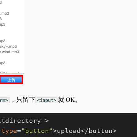
，只留下
就 OK。
rm>
<input>
itdirectory >  

type
=
"button"