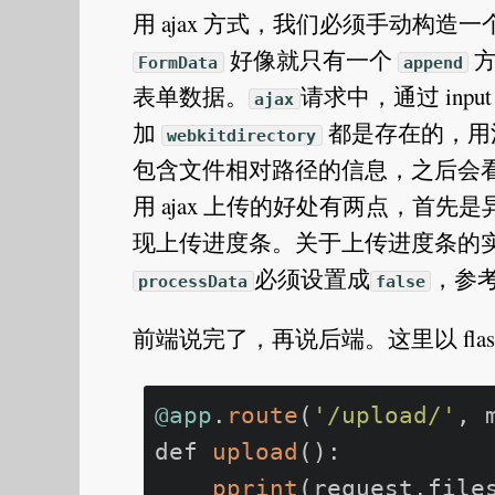
用 ajax 方式，我们必须手动构造一
好像就只有一个
方
FormData
append
表单数据。
请求中，通过 inpu
ajax
加
都是存在的，用
webkitdirectory
包含文件相对路径的信息，之后会
用 ajax 上传的好处有两点，首
现上传进度条。关于上传进度条的
必须设置成
，参
processData
false
前端说完了，再说后端。这里以 flas
@app
.
route
(
'/upload/'
, 
def 
upload
():

pprint
(request.file