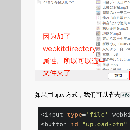
如果用 ajax 方式，我们可以省去
<fo
<input 
type
=
'file'
 webk
<button 
id
=
"upload-btn"