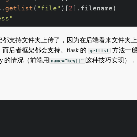
s.
getlist
(
"file"
)[
2
].filename)

ess"
架都支持文件夹上传了，因为在后端看来文件夹
后者框架都会支持。flask 的
方法一
getlist
ray 的情况（前端用
这种技巧实现），
name="key[]"