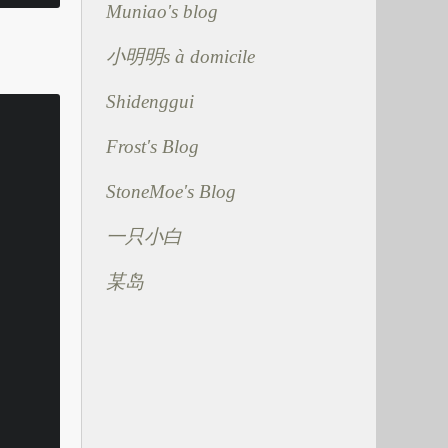
Muniao's blog
小明明s à domicile
Shidenggui
Frost's Blog
StoneMoe's Blog
一只小白
某岛