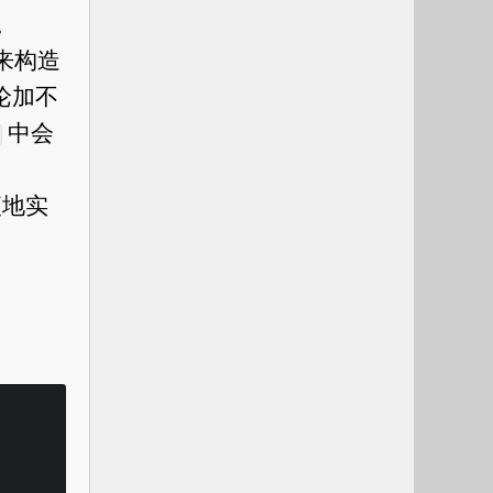
。
用来构造
论加不
中会
便地实