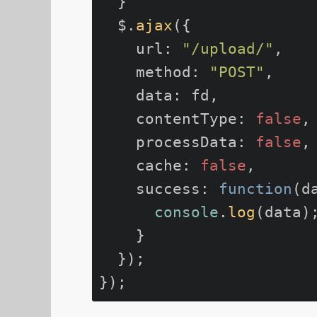
  }

  $.
ajax
({

url
: 
"/upload/"
,

method
: 
"POST"
,

data
: fd,

contentType
: 
false
,

processData
: 
false
,

cache
: 
false
,

success
: 
function
(
d
console
.
log
(data);
    }

  });
