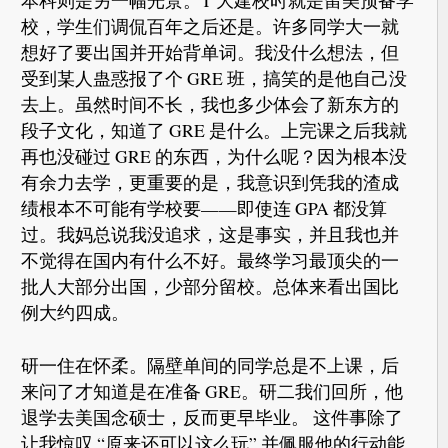
本科则是另一幅光景。T 大建校时就是留美预备学
校，学生们调侃百年之后还是。许多同学大一就
想好了要出国并开始背单词。我没什么想法，但
受到某人蛊惑报了个 GRE 班，搞笑的是他自己没
去上。虽然时间不长，我也多少体会了新东方的
段子文化，知道了 GRE 是什么。上完课之后我就
再也没碰过 GRE 的东西，为什么呢？因为根本没
有余力去学，更重要的是，我意识到凭我的渣成
绩根本不可能有学校要——即使连 GPA 都没算
过。我妈总说我没追求，这是事实，并且我也并
不觉得在国内有什么不好。最终学习最顶尖的一
批人大部分出国，少部分留校。总体来看出国比
例大约四成。
研一住在怀柔。隔壁单间的同学总是不上课，后
来问了才知道是在准备 GRE。研二我们回所，他
退学去美国念硕士，反而更早毕业。 这件事除了
让我惊叹 “原来还可以这么玩” 并佩服他的行动能