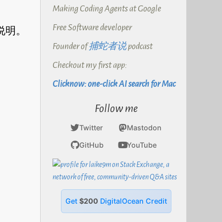
Making Coding Agents at Google
Free Software developer
说明。
Founder of
捕蛇者说
podcast
Checkout my first app:
Clicknow: one-click AI search for Mac
Follow me
Twitter
Mastodon
GitHub
YouTube
Get
$200
DigitalOcean Credit