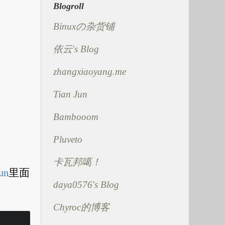
Blogroll
Binuxの杂货铺
依云's Blog
zhangxiaoyang.me
Tian Jun
Bambooom
Pluveto
卡瓦邦噶！
tun
里面
daya0576's Blog
Chyroc的博客