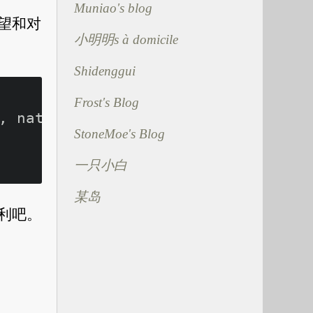
Muniao's blog
希望和对
小明明s à domicile
Shidenggui
Frost's Blog
, nat_type_id  

StoneMoe's Blog
一只小白
某岛
顺利吧。