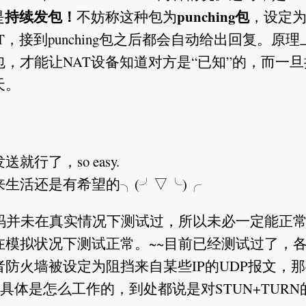
持续发包！
punching包
是
不妨称这种包为
，设定为0
NAT，接到punching包之后都会自动给出回复。原
，才能让NAT设备知道对方是“已知”的，而一
天。
行了，so easy.
生活还是有希望的╮(╯▽╰)╭
码并未在真实情况下测试过，所以未必一定能正
模拟状况下测试正常。~~目前已经测试过了，
防火墙被设定为阻挡来自某些IP的UDP报文，
具体是怎么工作的，到处都说是对STUN+TURN