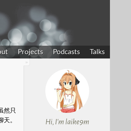
out
Projects
Podcasts
Talks
虽然只
聊天。
Hi, I'm laike9m