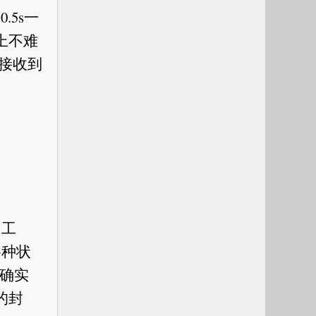
.5s一
理上不难
旦接收到
常工
各种状
那确实
的封