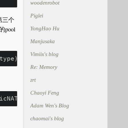
woodenrobot
Piglei
第三个
ool
YongHao Hu
Manjusaka
Vimiix's blog
Re: Memory
zrt
Chaoyi Feng
Adam Wen's Blog
chaomai's blog