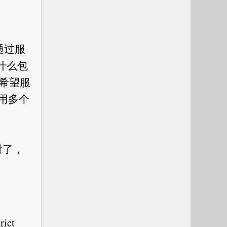
通过服
什么包
希望服
用多个
对了，
ict