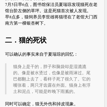
7月5日早6点，图书馆保洁员夏瑞琼发现猫死在老
馆台阶左侧的草坪。这是死猫首次被人发现。
早8点多，猫饲养员李世雄将猫埋在了老馆大门西
南方第一棵银杏树下。
二．猫的死状
可以确认的事实来自于夏瑞琼的回忆：
猫身上是干的，脖子和脑袋却是湿漉漉
的。像是被水烫过，也像是被雨淋过。尾
巴都翻上去了，看样子死了很久了。它的
嘴张着，两只牙齿露在外面。猫身上有浮
土和泥点，可能是昨晚下雨溅的。
同时可以确定，猫无外伤和掉皮现象。